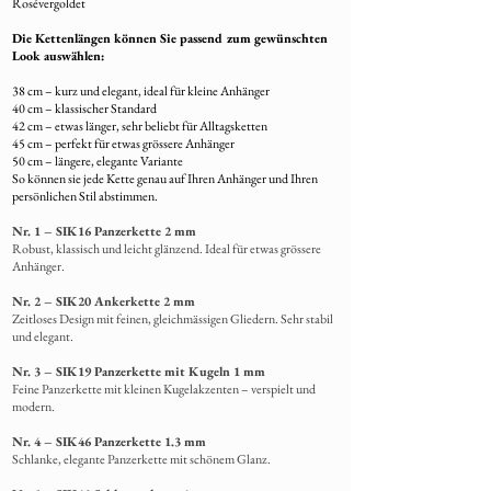
Rosévergoldet
Die Kettenlängen können Sie passend zum gewünschten
Look auswählen:
38 cm – kurz und elegant, ideal für kleine Anhänger
40 cm – klassischer Standard
42 cm – etwas länger, sehr beliebt für Alltagsketten
45 cm – perfekt für etwas grössere Anhänger
50 cm – längere, elegante Variante
So können sie jede Kette genau auf Ihren Anhänger und Ihren
persönlichen Stil abstimmen.
Nr. 1 – SIK16 Panzerkette 2 mm
Robust, klassisch und leicht glänzend. Ideal für etwas grössere
Anhänger.
Nr. 2 – SIK20 Ankerkette 2 mm
Zeitloses Design mit feinen, gleichmässigen Gliedern. Sehr stabil
und elegant.
Nr. 3 – SIK19 Panzerkette mit Kugeln 1 mm
Feine Panzerkette mit kleinen Kugelakzenten – verspielt und
modern.
Nr. 4 – SIK46 Panzerkette 1.3 mm
Schlanke,
elegante Panzerkette mit schönem Glanz.