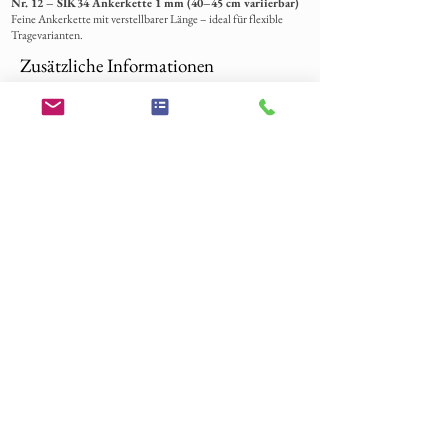
Nr. 12 – SIK34 Ankerkette 1 mm (40–45 cm variierbar)
Feine Ankerkette mit verstellbarer Länge – ideal für flexible
Tragevarianten.
Zusätzliche Informationen
Welche Materialien können in den Schmuckstücken
verwendet werden?
Für die Bestückung Ihrer Schmuckstücke benötigen wir Ihr
eingesandtes Material, einschließlich Harz.
Wir können eine Vielzahl von Materialien einarbeiten, mit
Ausnahme von Flüssigkeiten, die bitte vorher angefragt werden
sollten.
Zu den häufigsten Materialien gehören Fell, Schweifhaare,
Mähnenhaare, Federn, Gekko Haut, Schlangenhaut, Zähne,
Krallen, Pferde Zahn, Asche, Blüten, Sand, Blut, Fischschuppen
und mehr.
Bestellverlauf
-Legen Sie los und geben Sie Ihre Bestellung auf – die Zahlung ist
der Schritt zu Ihrem einzigartigen Schmuckstück!
-Sobald wir Ihre Bestellung erhalten haben, freuen wir uns, uns
per E-Mail bei Ihnen zu melden, um sicherzustellen, dass wir alles
genau so verstehen, wie Ihr Traum-Schmuck aussehen soll.
-Beschriften Sie das Material mit ihrer Bestellnummer und
senden Sie es an unsere Adresse – wir sind schon ganz gespannt!