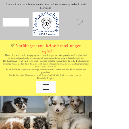
Unsere Schmuckstücke werden mit Liebe und Verantwortung in der Schweiz
hergestellt.
WhatsApp schreiben
Vorübergehend keine Bestellungen
💛
möglich
Damit ich alle bereits eingegangenen Bestellungen mit der gewohnten Sorgfalt und
Liebe fertigstellen kann, nehme ich momentan keine neuen Bestellungen an.
Die Nachfrage ist aktuell sehr hoch, und ich möchte vermeiden, dass die Lieferfristen
zu lange werden oder dass dein persönliches Schmuckstück nicht die Aufmerksamkeit
erhält, die es verdient.
Sobald alle bestehenden Aufträge versendet sind, öffne ich den Shop wieder wie
gewohnt.
Danke für dein Verständnis und deine Geduld, das bedeutet mir sehr viel.
Herzlich, Brigitte