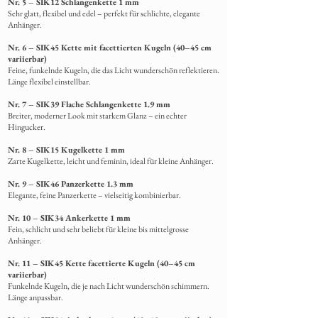
Nr. 5 – SIK12 Schlangenkette 1 mm
Sehr glatt, flexibel und edel – perfekt für schlichte, elegante
Anhänger.
Nr. 6 – SIK45 Kette mit facettierten Kugeln (40–45 cm
variierbar)
Feine, funkelnde Kugeln, die das Licht wunderschön reflektieren.
Länge flexibel einstellbar.
Nr. 7 – SIK39 Flache Schlangenkette 1.9 mm
Breiter, moderner Look mit starkem Glanz – ein echter
Hingucker.
Nr. 8 – SIK15 Kugelkette 1 mm
Zarte Kugelkette, leicht und feminin, ideal für kleine Anhänger.
Nr. 9 – SIK46 Panzerkette 1.3 mm
Elegante, feine Panzerkette – vielseitig kombinierbar.
Nr. 10 – SIK34 Ankerkette 1 mm
Fein, schlicht und sehr beliebt für kleine bis mittelgrosse
Anhänger.
Nr. 11 – SIK45 Kette facettierte Kugeln (40–45 cm
variierbar)
Funkelnde Kugeln, die je nach Licht wunderschön schimmern.
Länge anpassbar.