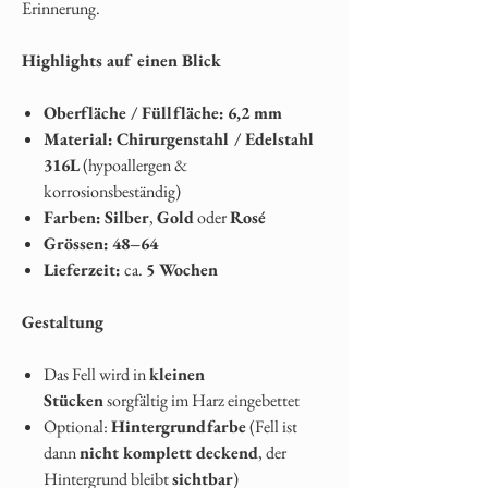
Erinnerung.
Highlights auf einen Blick
Oberfläche / Füllfläche:
6,2 mm
Material:
Chirurgenstahl / Edelstahl
316L
(hypoallergen &
korrosionsbeständig)
Farben:
Silber
,
Gold
oder
Rosé
Grössen:
48–64
Lieferzeit:
ca.
5 Wochen
Gestaltung
Das Fell wird in
kleinen
Stücken
sorgfältig im Harz eingebettet
Optional:
Hintergrundfarbe
(Fell ist
dann
nicht komplett deckend
, der
Hintergrund bleibt
sichtbar
)