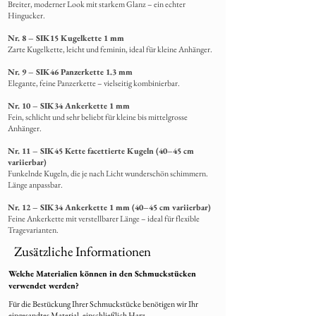
Breiter, moderner Look mit starkem Glanz – ein echter
Hingucker.
Nr. 8 – SIK15 Kugelkette 1 mm
Zarte Kugelkette, leicht und feminin, ideal für kleine Anhänger.
Nr. 9 – SIK46 Panzerkette 1.3 mm
Elegante, feine Panzerkette – vielseitig kombinierbar.
Nr. 10 – SIK34 Ankerkette 1 mm
Fein, schlicht und sehr beliebt für kleine bis mittelgrosse
Anhänger.
Nr. 11 – SIK45 Kette facettierte Kugeln (40–45 cm
variierbar)
Funkelnde Kugeln, die je nach Licht wunderschön schimmern.
Länge anpassbar.
Nr. 12 – SIK34 Ankerkette 1 mm (40–45 cm variierbar)
Feine Ankerkette mit verstellbarer Länge – ideal für flexible
Tragevarianten.
Zusätzliche Informationen
Welche Materialien können in den Schmuckstücken
verwendet werden?
Für die Bestückung Ihrer Schmuckstücke benötigen wir Ihr
eingesandtes Material, einschließlich Harz.