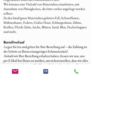
Wir können eine Vielzahl von Materialien einarbeiten, mit
Ausnahme von Flüssigkeiten, die bitte vorher angefragt werden
sollten.
Zu den häufigsten Materialien gehören Fell, Schweifhaare,
Mähnenhaare, Federn, Gekko Haut, Schlangenhaut, Zähne,
Krallen, Pferde Zahn, Asche, Blüten, Sand, Blut, Fischschuppen
und mehr.
Bestellverlauf
-Legen Sie los und geben Sie Ihre Bestellung auf – die Zahlung ist
der Schritt zu Ihrem einzigartigen Schmuckstück!
-Sobald wir Ihre Bestellung erhalten haben, freuen wir uns, uns
per E-Mail bei Ihnen zu melden, um sicherzustellen, dass wir alles
genau so verstehen, wie Ihr Traum-Schmuck aussehen soll.
-Beschriften Sie das Material mit ihrer Bestellnummer und
senden Sie es an unsere Adresse – wir sind schon ganz gespannt!
Aus der Schweiz, Lichtenstein:
Brigitte Suter
Herrengasse 1c
5082 Kaisten
CH
Aus Deutschland, Österreich und alle EU-Länder:
EPS56320
Brigitte Suter
Feldgrabenstrasse 3