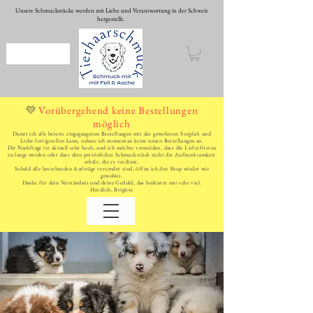
Unsere Schmuckstücke werden mit Liebe und Verantwortung in der Schweiz
hergestellt.
WhatsApp schreiben
Vorübergehend keine Bestellungen
💛
möglich
Damit ich alle bereits eingegangenen Bestellungen mit der gewohnten Sorgfalt und
Liebe fertigstellen kann, nehme ich momentan keine neuen Bestellungen an.
Die Nachfrage ist aktuell sehr hoch, und ich möchte vermeiden, dass die Lieferfristen
zu lange werden oder dass dein persönliches Schmuckstück nicht die Aufmerksamkeit
erhält, die es verdient.
Sobald alle bestehenden Aufträge versendet sind, öffne ich den Shop wieder wie
gewohnt.
Danke für dein Verständnis und deine Geduld, das bedeutet mir sehr viel.
Herzlich, Brigitte