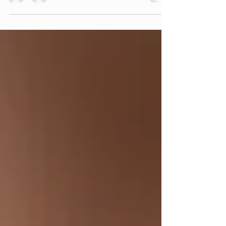
Erinnerung an ihren treuen Begleiter lebendig zu halten. Schmuck aus Tierasche bietet
eine einzigartige und persönliche Art, das Andenken zu bewahren. Doch wie sieht es
mit den Kosten aus? In diesem Beitrag möchte ich dir einen klaren Überblick geben,
damit du genau verstehst, was hinter dem preis für tierasche schm