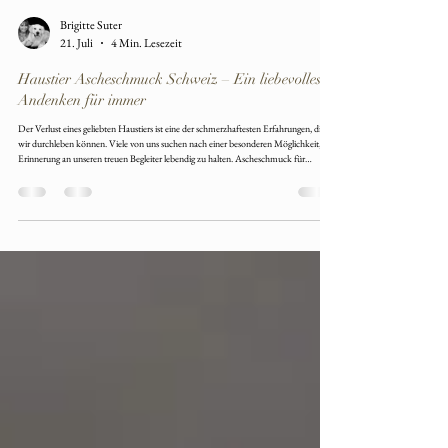
Brigitte Suter
21. Juli
4 Min. Lesezeit
Haustier Ascheschmuck Schweiz – Ein liebevolles
Andenken für immer
Der Verlust eines geliebten Haustiers ist eine der schmerzhaftesten Erfahrungen, die
wir durchleben können. Viele von uns suchen nach einer besonderen Möglichkeit, die
Erinnerung an unseren treuen Begleiter lebendig zu halten. Ascheschmuck für
Haustiere in der Schweiz bietet eine einzigartige und persönliche Art, die Asche des
geliebten Tieres in einem Schmuckstück zu bewahren. In diesem Beitrag möchte ich
dir zeigen, wie dieser besondere Schmuck entsteht, welche Möglichkeite