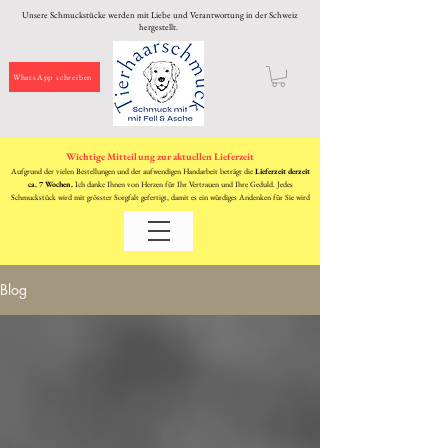
Unsere Schmuckstücke werden mit Liebe und Verantwortung in der Schweiz
hergestellt.
WhatsApp schreiben
Wichtige Mitteilung zur aktuellen Lieferzeit
Aufgrund der vielen Bestellungen und der aufwendigen Handarbeit beträgt die
Lieferzeit derzeit
ca. 7 Wochen.
Ich danke Ihnen von Herzen für Ihr Vertrauen und Ihre Geduld. Jedes
Schmuckstück wird mit grösster Sorgfalt gefertigt, damit es ein würdiges Andenken für Sie wird
Blog