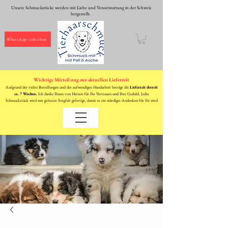
Unsere Schmuckstücke werden mit Liebe und Verantwortung in der Schweiz
hergestellt.
WhatsApp schreiben
Wichtige Mitteilung zur aktuellen Lieferzeit
Aufgrund der vielen Bestellungen und der aufwendigen Handarbeit beträgt die
Lieferzeit derzeit
ca. 7 Wochen.
Ich danke Ihnen von Herzen für Ihr Vertrauen und Ihre Geduld. Jedes
Schmuckstück wird mit grösster Sorgfalt gefertigt, damit es ein würdiges Andenken für Sie wird