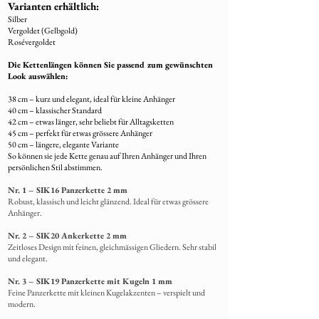
Varianten erhältlich:
Silber
Vergoldet (Gelbgold)
Rosévergoldet
Die Kettenlängen können Sie passend zum gewünschten
Look auswählen:
38 cm – kurz und elegant, ideal für kleine Anhänger
40 cm – klassischer Standard
42 cm – etwas länger, sehr beliebt für Alltagsketten
45 cm – perfekt für etwas grössere Anhänger
50 cm – längere, elegante Variante
So können sie jede Kette genau auf Ihren Anhänger und Ihren
persönlichen Stil abstimmen.
Nr. 1 – SIK16 Panzerkette 2 mm
Robust, klassisch und leicht glänzend. Ideal für etwas grössere
Anhänger.
Nr. 2 – SIK20 Ankerkette 2 mm
Zeitloses Design mit feinen, gleichmässigen Gliedern. Sehr stabil
und elegant.
Nr. 3 – SIK19 Panzerkette mit Kugeln 1 mm
Feine Panzerkette mit kleinen Kugelakzenten – verspielt und
modern.