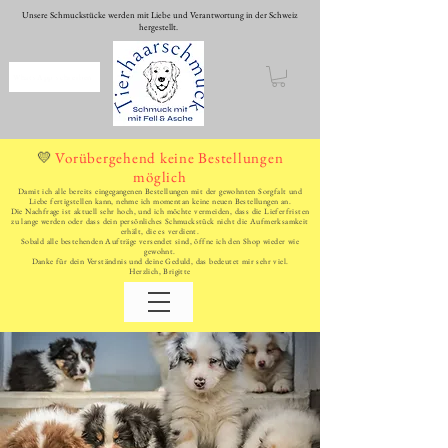
Unsere Schmuckstücke werden mit Liebe und Verantwortung in der Schweiz
hergestellt.
WhatsApp schreiben
Vorübergehend keine Bestellungen
💛
möglich
Damit ich alle bereits eingegangenen Bestellungen mit der gewohnten Sorgfalt und
Liebe fertigstellen kann, nehme ich momentan keine neuen Bestellungen an.
Die Nachfrage ist aktuell sehr hoch, und ich möchte vermeiden, dass die Lieferfristen
zu lange werden oder dass dein persönliches Schmuckstück nicht die Aufmerksamkeit
erhält, die es verdient.
Sobald alle bestehenden Aufträge versendet sind, öffne ich den Shop wieder wie
gewohnt.
Danke für dein Verständnis und deine Geduld, das bedeutet mir sehr viel.
Herzlich, Brigitte