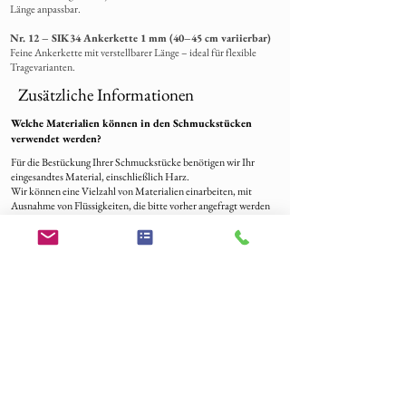
Länge anpassbar.
Nr. 12 – SIK34 Ankerkette 1 mm (40–45 cm variierbar)
Feine Ankerkette mit verstellbarer Länge – ideal für flexible
Tragevarianten.
Zusätzliche Informationen
Welche Materialien können in den Schmuckstücken
verwendet werden?
Für die Bestückung Ihrer Schmuckstücke benötigen wir Ihr
eingesandtes Material, einschließlich Harz.
Wir können eine Vielzahl von Materialien einarbeiten, mit
Ausnahme von Flüssigkeiten, die bitte vorher angefragt werden
sollten.
Zu den häufigsten Materialien gehören Fell, Schweifhaare,
Mähnenhaare, Federn, Gekko Haut, Schlangenhaut, Zähne,
Krallen, Pferde Zahn, Asche, Blüten, Sand, Blut, Fischschuppen
und mehr.
Bestellverlauf
-Legen Sie los und geben Sie Ihre Bestellung auf – die Zahlung ist
der Schritt zu Ihrem einzigartigen Schmuckstück!
-Sobald wir Ihre Bestellung erhalten haben, freuen wir uns, uns
per E-Mail bei Ihnen zu melden, um sicherzustellen, dass wir alles
genau so verstehen, wie Ihr Traum-Schmuck aussehen soll.
-Beschriften Sie das Material mit ihrer Bestellnummer und