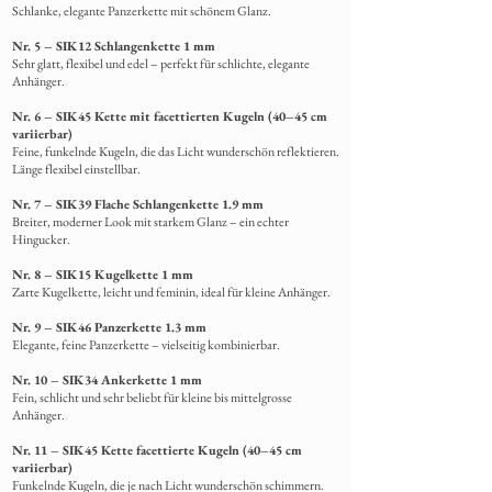
Schlanke,
elegante Panzerkette mit schönem Glanz.
Nr. 5 – SIK12 Schlangenkette 1 mm
Sehr glatt, flexibel und edel – perfekt für schlichte, elegante
Anhänger.
Nr. 6 – SIK45 Kette mit facettierten Kugeln (40–45 cm
variierbar)
Feine, funkelnde Kugeln, die das Licht wunderschön reflektieren.
Länge flexibel einstellbar.
Nr. 7 – SIK39 Flache Schlangenkette 1.9 mm
Breiter, moderner Look mit starkem Glanz – ein echter
Hingucker.
Nr. 8 – SIK15 Kugelkette 1 mm
Zarte Kugelkette, leicht und feminin, ideal für kleine Anhänger.
Nr. 9 – SIK46 Panzerkette 1.3 mm
Elegante, feine Panzerkette – vielseitig kombinierbar.
Nr. 10 – SIK34 Ankerkette 1 mm
Fein, schlicht und sehr beliebt für kleine bis mittelgrosse
Anhänger.
Nr. 11 – SIK45 Kette facettierte Kugeln (40–45 cm
variierbar)
Funkelnde Kugeln, die je nach Licht wunderschön schimmern.