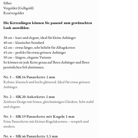
Nach Fertigstellung wird Ihr Schmuckstück
Silber
Vergoldet (Gelbgold)
liebevoll verpackt und per A+ Post
Rosévergoldet
(Einwurfeinschreiben)versendet.
Die Kettenlängen können Sie passend zum gewünschten
8. Rücksendung von Restmaterial
Look auswählen:
Übrig gebliebenes Fell wird
38 cm – kurz und elegant, ideal für kleine Anhänger
selbstverständlich
mit dem fertigen
40 cm – klassischer Standard
Schmuck zurückgeschickt
.
42 cm – etwas länger, sehr beliebt für Alltagsketten
45 cm – perfekt für etwas grössere Anhänger
50 cm – längere, elegante Variante
So können sie jede Kette genau auf Ihren Anhänger und Ihren
persönlichen Stil abstimmen.
Nr. 1 – SIK16 Panzerkette 2 mm
Robust, klassisch und leicht glänzend. Ideal für etwas grössere
Anhänger.
Nr. 2 – SIK20 Ankerkette 2 mm
Zeitloses Design mit feinen, gleichmässigen Gliedern. Sehr stabil
und elegant.
Nr. 3 – SIK19 Panzerkette mit Kugeln 1 mm
Feine Panzerkette mit kleinen Kugelakzenten – verspielt und
modern.
Nr. 4 – SIK46 Panzerkette 1.3 mm