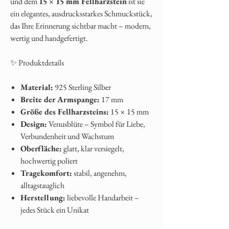
und dem
15 × 15 mm Fellharzstein
ist sie
ein elegantes, ausdrucksstarkes Schmuckstück,
das Ihre Erinnerung sichtbar macht – modern,
wertig und handgefertigt.
✨ Produktdetails
Material:
925 Sterling Silber
Breite der Armspange:
17 mm
Größe des Fellharzsteins:
15 × 15 mm
Design:
Venusblüte – Symbol für Liebe,
Verbundenheit und Wachstum
Oberfläche:
glatt, klar versiegelt,
hochwertig poliert
Tragekomfort:
stabil, angenehm,
alltagstauglich
Herstellung:
liebevolle Handarbeit –
jedes Stück ein Unikat