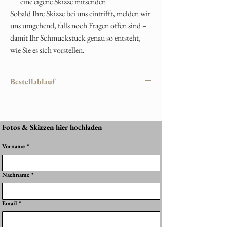
eine eigene Skizze mitsenden
Sobald Ihre Skizze bei uns eintrifft, melden wir
uns umgehend, falls noch Fragen offen sind –
damit Ihr Schmuckstück genau so entsteht,
wie Sie es sich vorstellen.
Bestellablauf
Damit Ihr persönliches Erinnerungsstück
perfekt gelingt, läuft die Bestellung wie folgt
ab:
Fotos & Skizzen hier hochladen
1. Produkt auswählen
Vorname
*
Wählen Sie Ihr gewünschtes Schmuckstück im
Shop aus – z. B. Halskette, Anhänger, Ring
oder Armband.
Nachname
*
2. Gestaltung festlegen
Im Produkt können Sie folgende Optionen
Email
*
bestimmen:
Hintergrundfarbe