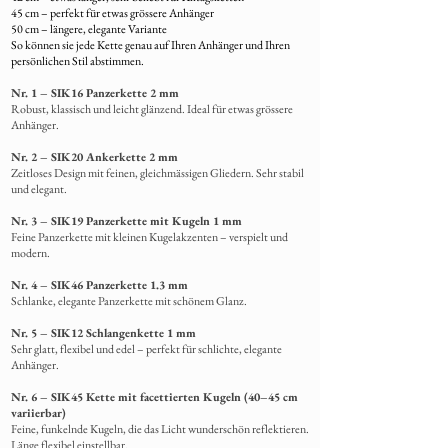
45 cm – perfekt für etwas grössere Anhänger
50 cm – längere, elegante Variante
So können sie jede Kette genau auf Ihren Anhänger und Ihren
persönlichen Stil abstimmen.
Nr. 1 – SIK16 Panzerkette 2 mm
Robust, klassisch und leicht glänzend. Ideal für etwas grössere
Anhänger.
Nr. 2 – SIK20 Ankerkette 2 mm
Zeitloses Design mit feinen, gleichmässigen Gliedern. Sehr stabil
und elegant.
Nr. 3 – SIK19 Panzerkette mit Kugeln 1 mm
Feine Panzerkette mit kleinen Kugelakzenten – verspielt und
modern.
Nr. 4 – SIK46 Panzerkette 1.3 mm
Schlanke,
elegante Panzerkette mit schönem Glanz.
Nr. 5 – SIK12 Schlangenkette 1 mm
Sehr glatt, flexibel und edel – perfekt für schlichte, elegante
Anhänger.
Nr. 6 – SIK45 Kette mit facettierten Kugeln (40–45 cm
variierbar)
Feine, funkelnde Kugeln, die das Licht wunderschön reflektieren.
Länge flexibel einstellbar.