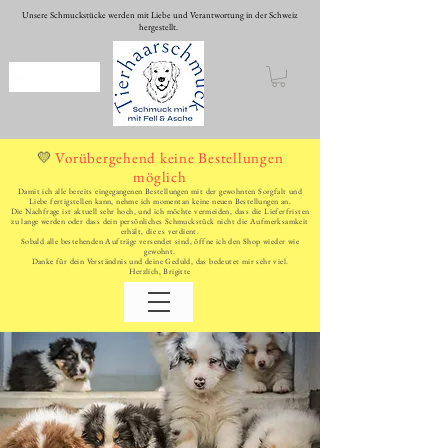
Unsere Schmuckstücke werden mit Liebe und Verantwortung in der Schweiz
hergestellt.
WhatsApp schreiben
Vorübergehend keine Bestellungen
💛
möglich
Damit ich alle bereits eingegangenen Bestellungen mit der gewohnten Sorgfalt und
Liebe fertigstellen kann, nehme ich momentan keine neuen Bestellungen an.
Die Nachfrage ist aktuell sehr hoch, und ich möchte vermeiden, dass die Lieferfristen
zu lange werden oder dass dein persönliches Schmuckstück nicht die Aufmerksamkeit
erhält, die es verdient.
Sobald alle bestehenden Aufträge versendet sind, öffne ich den Shop wieder wie
gewohnt.
Danke für dein Verständnis und deine Geduld, das bedeutet mir sehr viel.
Herzlich, Brigitte