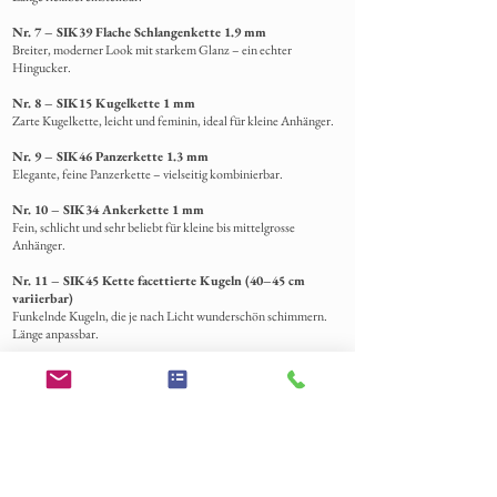
Nr. 7 – SIK39 Flache Schlangenkette 1.9 mm
Breiter, moderner Look mit starkem Glanz – ein echter
Hingucker.
Nr. 8 – SIK15 Kugelkette 1 mm
Zarte Kugelkette, leicht und feminin, ideal für kleine Anhänger.
Nr. 9 – SIK46 Panzerkette 1.3 mm
Elegante, feine Panzerkette – vielseitig kombinierbar.
Nr. 10 – SIK34 Ankerkette 1 mm
Fein, schlicht und sehr beliebt für kleine bis mittelgrosse
Anhänger.
Nr. 11 – SIK45 Kette facettierte Kugeln (40–45 cm
variierbar)
Funkelnde Kugeln, die je nach Licht wunderschön schimmern.
Länge anpassbar.
Nr. 12 – SIK34 Ankerkette 1 mm (40–45 cm variierbar)
Feine Ankerkette mit verstellbarer Länge – ideal für flexible
Tragevarianten.
Zusätzliche Informationen
Welche Materialien können in den Schmuckstücken
verwendet werden?