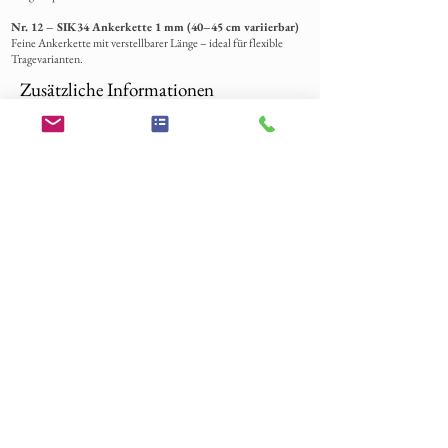
Nr. 12 – SIK34 Ankerkette 1 mm (40–45 cm variierbar)
Feine Ankerkette mit verstellbarer Länge – ideal für flexible
Tragevarianten.
Zusätzliche Informationen
Welche Materialien können in den Schmuckstücken
verwendet werden?
Für die Bestückung Ihrer Schmuckstücke benötigen wir Ihr
eingesandtes Material, einschließlich Harz.
Wir können eine Vielzahl von Materialien einarbeiten, mit
Ausnahme von Flüssigkeiten, die bitte vorher angefragt werden
sollten.
Zu den häufigsten Materialien gehören Fell, Schweifhaare,
Mähnenhaare, Federn, Gekko Haut, Schlangenhaut, Zähne,
Krallen, Pferde Zahn, Asche, Blüten, Sand, Blut, Fischschuppen
und mehr.
Bestellverlauf
-Legen Sie los und geben Sie Ihre Bestellung auf – die Zahlung ist
der Schritt zu Ihrem einzigartigen Schmuckstück!
-Sobald wir Ihre Bestellung erhalten haben, freuen wir uns, uns
per E-Mail bei Ihnen zu melden, um sicherzustellen, dass wir alles
genau so verstehen, wie Ihr Traum-Schmuck aussehen soll.
-Beschriften Sie das Material mit ihrer Bestellnummer und
senden Sie es an unsere Adresse – wir sind schon ganz gespannt!