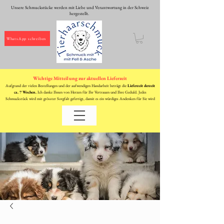
Unsere Schmuckstücke werden mit Liebe und Verantwortung in der Schweiz
hergestellt.
WhatsApp schreiben
Wichtige Mitteilung zur aktuellen Lieferzeit
Aufgrund der vielen Bestellungen und der aufwendigen Handarbeit beträgt die
Lieferzeit derzeit
ca. 7 Wochen.
Ich danke Ihnen von Herzen für Ihr Vertrauen und Ihre Geduld. Jedes
Schmuckstück wird mit grösster Sorgfalt gefertigt, damit es ein würdiges Andenken für Sie wird