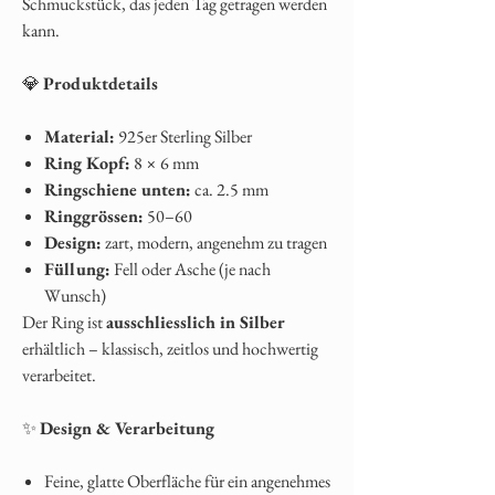
Schmuckstück, das jeden Tag getragen werden
kann.
💎
Produktdetails
Material:
925er Sterling Silber
Ring Kopf:
8 × 6 mm
Ringschiene unten:
ca. 2.5 mm
Ringgrössen:
50–60
Design:
zart, modern, angenehm zu tragen
Füllung:
Fell oder Asche (je nach
Wunsch)
Der Ring ist
ausschliesslich in Silber
erhältlich – klassisch, zeitlos und hochwertig
verarbeitet.
✨
Design & Verarbeitung
Feine, glatte Oberfläche für ein angenehmes