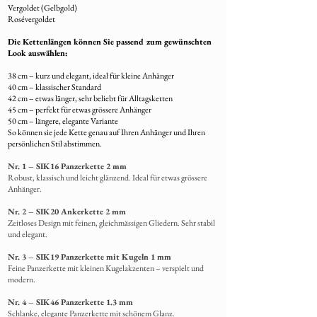
Vergoldet (Gelbgold)
8. Rückgabe von Restmaterial
Rosévergoldet
Übrig gebliebenes Fell wird
immer mit dem
Die Kettenlängen können Sie passend zum gewünschten
fertigen Schmuck zurückgeschickt
.
Look auswählen:
38 cm – kurz und elegant, ideal für kleine Anhänger
40 cm – klassischer Standard
42 cm – etwas länger, sehr beliebt für Alltagsketten
45 cm – perfekt für etwas grössere Anhänger
50 cm – längere, elegante Variante
So können sie jede Kette genau auf Ihren Anhänger und Ihren
persönlichen Stil abstimmen.
Nr. 1 – SIK16 Panzerkette 2 mm
Robust, klassisch und leicht glänzend. Ideal für etwas grössere
Anhänger.
Nr. 2 – SIK20 Ankerkette 2 mm
Zeitloses Design mit feinen, gleichmässigen Gliedern. Sehr stabil
und elegant.
Nr. 3 – SIK19 Panzerkette mit Kugeln 1 mm
Feine Panzerkette mit kleinen Kugelakzenten – verspielt und
modern.
Nr. 4 – SIK46 Panzerkette 1.3 mm
Schlanke,
elegante Panzerkette mit schönem Glanz.