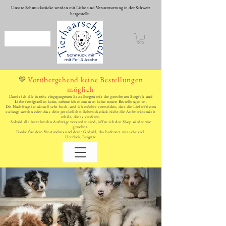
Unsere Schmuckstücke werden mit Liebe und Verantwortung in der Schweiz
hergestellt.
WhatsApp schreiben
Vorübergehend keine Bestellungen
💛
möglich
Damit ich alle bereits eingegangenen Bestellungen mit der gewohnten Sorgfalt und
Liebe fertigstellen kann, nehme ich momentan keine neuen Bestellungen an.
Die Nachfrage ist aktuell sehr hoch, und ich möchte vermeiden, dass die Lieferfristen
zu lange werden oder dass dein persönliches Schmuckstück nicht die Aufmerksamkeit
erhält, die es verdient.
Sobald alle bestehenden Aufträge versendet sind, öffne ich den Shop wieder wie
gewohnt.
Danke für dein Verständnis und deine Geduld, das bedeutet mir sehr viel.
Herzlich, Brigitte