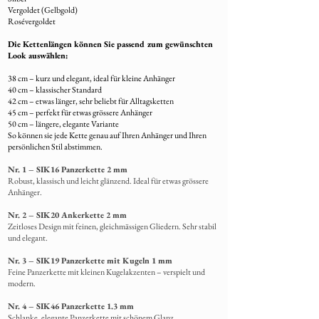
Vergoldet (Gelbgold)
Rosévergoldet
Die Kettenlängen können Sie passend zum gewünschten
Look auswählen:
38 cm – kurz und elegant, ideal für kleine Anhänger
40 cm – klassischer Standard
42 cm – etwas länger, sehr beliebt für Alltagsketten
45 cm – perfekt für etwas grössere Anhänger
50 cm – längere, elegante Variante
So können sie jede Kette genau auf Ihren Anhänger und Ihren
persönlichen Stil abstimmen.
Nr. 1 – SIK16 Panzerkette 2 mm
Robust, klassisch und leicht glänzend. Ideal für etwas grössere
Anhänger.
Nr. 2 – SIK20 Ankerkette 2 mm
Zeitloses Design mit feinen, gleichmässigen Gliedern. Sehr stabil
und elegant.
Nr. 3 – SIK19 Panzerkette mit Kugeln 1 mm
Feine Panzerkette mit kleinen Kugelakzenten – verspielt und
modern.
Nr. 4 – SIK46 Panzerkette 1.3 mm
Schlanke,
elegante Panzerkette mit schönem Glanz.