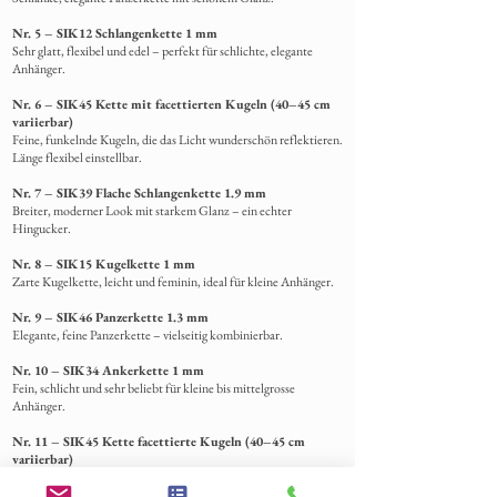
Nr. 5 – SIK12 Schlangenkette 1 mm
Sehr glatt, flexibel und edel – perfekt für schlichte, elegante
Anhänger.
Nr. 6 – SIK45 Kette mit facettierten Kugeln (40–45 cm
variierbar)
Feine, funkelnde Kugeln, die das Licht wunderschön reflektieren.
Länge flexibel einstellbar.
Nr. 7 – SIK39 Flache Schlangenkette 1.9 mm
Breiter, moderner Look mit starkem Glanz – ein echter
Hingucker.
Nr. 8 – SIK15 Kugelkette 1 mm
Zarte Kugelkette, leicht und feminin, ideal für kleine Anhänger.
Nr. 9 – SIK46 Panzerkette 1.3 mm
Elegante, feine Panzerkette – vielseitig kombinierbar.
Nr. 10 – SIK34 Ankerkette 1 mm
Fein, schlicht und sehr beliebt für kleine bis mittelgrosse
Anhänger.
Nr. 11 – SIK45 Kette facettierte Kugeln (40–45 cm
variierbar)
Funkelnde Kugeln, die je nach Licht wunderschön schimmern.
Länge anpassbar.