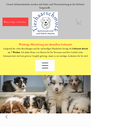
Unsere Schmuckstücke werden mit Liebe und Verantwortung in der Schweiz
hergestellt.
WhatsApp schreiben
Wichtige Mitteilung zur aktuellen Lieferzeit
Aufgrund der vielen Bestellungen und der aufwendigen Handarbeit beträgt die
Lieferzeit derzeit
ca. 7 Wochen.
Ich danke Ihnen von Herzen für Ihr Vertrauen und Ihre Geduld. Jedes
Schmuckstück wird mit grösster Sorgfalt gefertigt, damit es ein würdiges Andenken für Sie wird