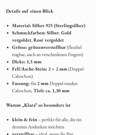
Details auf einen Blick
Material:
Silber 925 (Sterlingsilber)
Schmuckfarben:
Silber
,
Gold
vergoldet
,
Rosé vergoldet
Grösse:
grössenverstellbar
(flexibel
tragbar, auch an verschiedenen Fingern)
Dicke:
1,5 mm
Fell/Asche-Stein:
2 × 2 mm
(Doppel-
Cabochon)
Fassung:
für
2 mm
Doppel-runden
Cabochon,
Tiefe ca. 1,30 mm
Warum „Klara“ so besonders ist
klein & fein
– perfekt für alle, die ein
dezentes Andenken möchten
verstellbar
– ideal, wenn Sie Ihre