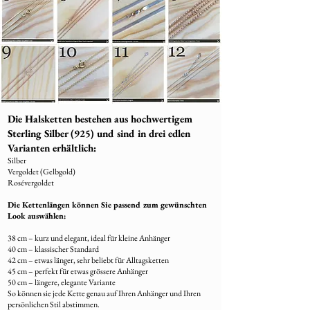
Die Halsketten bestehen aus hochwertigem
Sterling Silber (925) und sind in drei edlen
Varianten erhältlich:
Silber
Vergoldet (Gelbgold)
Rosévergoldet
Die Kettenlängen können Sie passend zum gewünschten
Look auswählen:
38 cm – kurz und elegant, ideal für kleine Anhänger
40 cm – klassischer Standard
42 cm – etwas länger, sehr beliebt für Alltagsketten
45 cm – perfekt für etwas grössere Anhänger
50 cm – längere, elegante Variante
So können sie jede Kette genau auf Ihren Anhänger und Ihren
persönlichen Stil abstimmen.