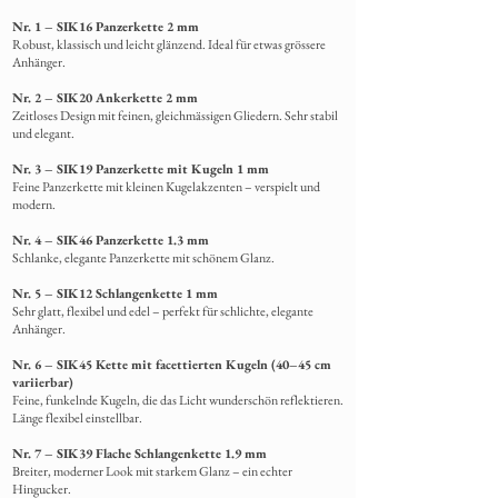
Nr. 1 – SIK16 Panzerkette 2 mm
Robust, klassisch und leicht glänzend. Ideal für etwas grössere
Anhänger.
Nr. 2 – SIK20 Ankerkette 2 mm
Zeitloses Design mit feinen, gleichmässigen Gliedern. Sehr stabil
und elegant.
Nr. 3 – SIK19 Panzerkette mit Kugeln 1 mm
Feine Panzerkette mit kleinen Kugelakzenten – verspielt und
modern.
Nr. 4 – SIK46 Panzerkette 1.3 mm
Schlanke,
elegante Panzerkette mit schönem Glanz.
Nr. 5 – SIK12 Schlangenkette 1 mm
Sehr glatt, flexibel und edel – perfekt für schlichte, elegante
Anhänger.
Nr. 6 – SIK45 Kette mit facettierten Kugeln (40–45 cm
variierbar)
Feine, funkelnde Kugeln, die das Licht wunderschön reflektieren.
Länge flexibel einstellbar.
Nr. 7 – SIK39 Flache Schlangenkette 1.9 mm
Breiter, moderner Look mit starkem Glanz – ein echter
Hingucker.