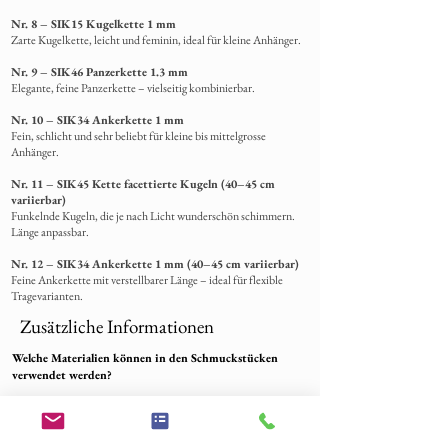
Nr. 8 – SIK15 Kugelkette 1 mm
Zarte Kugelkette, leicht und feminin, ideal für kleine Anhänger.
Nr. 9 – SIK46 Panzerkette 1.3 mm
Elegante, feine Panzerkette – vielseitig kombinierbar.
Nr. 10 – SIK34 Ankerkette 1 mm
Fein, schlicht und sehr beliebt für kleine bis mittelgrosse
Anhänger.
Nr. 11 – SIK45 Kette facettierte Kugeln (40–45 cm
variierbar)
Funkelnde Kugeln, die je nach Licht wunderschön schimmern.
Länge anpassbar.
Nr. 12 – SIK34 Ankerkette 1 mm (40–45 cm variierbar)
Feine Ankerkette mit verstellbarer Länge – ideal für flexible
Tragevarianten.
Zusätzliche Informationen
Welche Materialien können in den Schmuckstücken
verwendet werden?
Für die Bestückung Ihrer Schmuckstücke benötigen wir Ihr
eingesandtes Material, einschließlich Harz.
Wir können eine Vielzahl von Materialien einarbeiten, mit