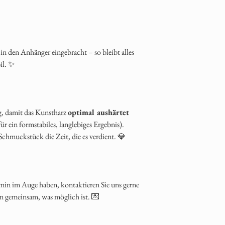
🇨🇭 Schweiz & 🇱
Brigitte Suter
Herr
🇩🇪 Deutschland &
EPS56320
Brigitte 
in den Anhänger eingebracht – so bleibt alles
Laufenburg
Deutsc
il. ✨
Menge:
Es reichen
ca
bräuchte es ca. 1/4 
Material wird mit dem
Hinweis:
Bitte das Fe
ig, damit das Kunstharz
optimal aushärtet
Papiertütchen) verpack
ür ein formstabiles, langlebiges Ergebnis).
5. Eingangsbestäti
chmuckstück die Zeit, die es verdient. 💎
Sobald Ihr Fell bei uns 
Bestätigung. Danach be
Ihres Schmuckstücks.
6. Herstellungszeit
min im Auge haben, kontaktieren Sie uns gerne
Die aktuelle Fertigung
en gemeinsam, was möglich ist. 💌
vom Design und der Au
7. Versand Ihres S