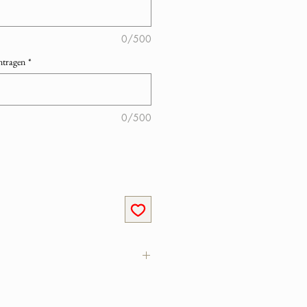
0/500
ntragen
*
0/500
 Erinnerungsstück perfekt gelingt,
e folgt ab: