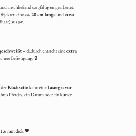
1. Produkt auswäh
und anschließend sorgfältig eingearbeitet.
Wählen Sie Ihr gewün
 Objekten eine
ca. 20 cm lange
und
etwa
z. B. Halskette, Anhä
fhaar) aus ✂️.
2. Gestaltung festl
Im Produkt können Si
Hintergrundfarbe
Glitzerfarbe (optio
geschweißt
– dadurch entsteht eine
extra
Blütenfarbe (optio
ichere Befestigung. 🔒
Form & Grösse des
Kettenmodell & Län
Wenn Sie eine eigene I
dies unter „Nachricht
 der
Rückseite
kann eine
Lasergravur
3. Bestellung absch
hres Pferdes, ein Datum oder ein kurzer
Legen Sie das Produkt
die Bestellung ab. Sie 
Bestellbestätigung per
4. Fell einsenden
Bitte senden Sie das Fe
, 1,6 mm dick 🖤
Adresse: