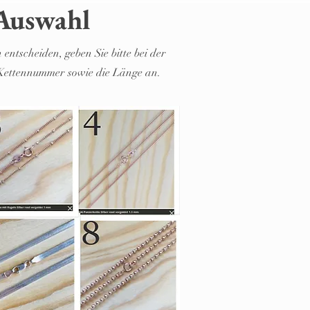
ird Ihr Schmuckstück liebevoll
Auswahl
ost (Einwurfeinschreiben)versendet.
n Restmaterial
 wird selbstverständlich
mit dem
 entscheiden, geben Sie bitte bei der
urückgeschickt
.
 Kettennummer sowie die Länge an.