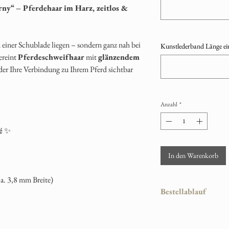
ny“ – Pferdehaar im Harz, zeitlos &
einer Schublade liegen – sondern ganz nah bei
Kunstlederband Länge ei
ereint
Pferdeschweifhaar
mit
glänzendem
er Ihre Verbindung zu Ihrem Pferd sichtbar
Anzahl
*
é
✨
In den Warenkorb
a. 3,8 mm Breite)
Bestellablauf
Damit Ihr persönliches
läuft die Bestellung wi