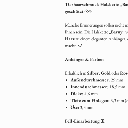
Tierhaarschmuck Halskette „Bar
geschützt
🐴✨
Manche Erinnerungen sollen nicht in 
Ihnen sein. Die Halskette
„Barny“
v
Harz
zu einem eleganten Anhänger, d
macht. 🤍
Anhänger & Farben
Erhältlich in
Silber
,
Gold
oder
Ros
Außendurchmesser:
29 mm
Innendurchmesser:
18,5 mm
Dicke:
4,6 mm
Tiefe zum Einlegen:
3,3 mm (c
Öse:
3,3 mm
Fell-Einarbeitung
🧵