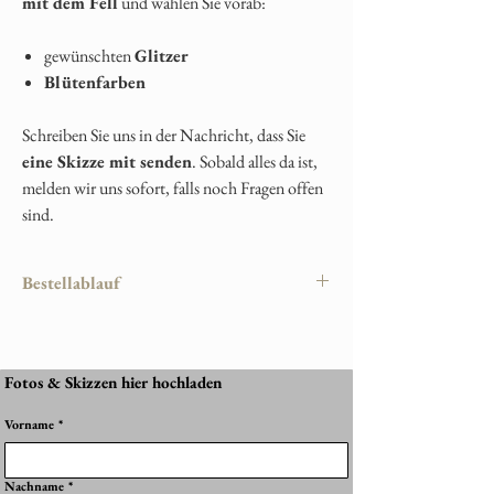
mit dem Fell
und wählen Sie vorab:
gewünschten
Glitzer
Blütenfarben
Schreiben Sie uns in der Nachricht, dass Sie
eine Skizze mit senden
. Sobald alles da ist,
melden wir uns sofort, falls noch Fragen offen
sind.
Bestellablauf
Damit Ihr persönliches Erinnerungsstück
perfekt gelingt, läuft die Bestellung wie folgt
ab:
Fotos & Skizzen hier hochladen
1. Produkt auswählen
Vorname
*
Wählen Sie Ihr gewünschtes Schmuckstück im
Shop aus – z. B. Halskette, Anhänger, Ring
oder Armband.
Nachname
*