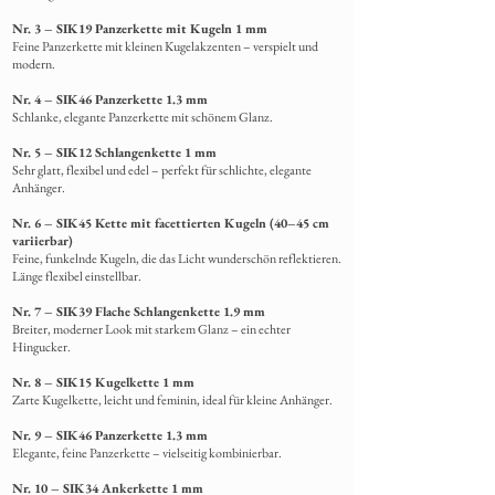
Nr. 3 – SIK19 Panzerkette mit Kugeln 1 mm
Feine Panzerkette mit kleinen Kugelakzenten – verspielt und
modern.
Nr. 4 – SIK46 Panzerkette 1.3 mm
Schlanke,
elegante Panzerkette mit schönem Glanz.
Nr. 5 – SIK12 Schlangenkette 1 mm
Sehr glatt, flexibel und edel – perfekt für schlichte, elegante
Anhänger.
Nr. 6 – SIK45 Kette mit facettierten Kugeln (40–45 cm
variierbar)
Feine, funkelnde Kugeln, die das Licht wunderschön reflektieren.
Länge flexibel einstellbar.
Nr. 7 – SIK39 Flache Schlangenkette 1.9 mm
Breiter, moderner Look mit starkem Glanz – ein echter
Hingucker.
Nr. 8 – SIK15 Kugelkette 1 mm
Zarte Kugelkette, leicht und feminin, ideal für kleine Anhänger.
Nr. 9 – SIK46 Panzerkette 1.3 mm
Elegante, feine Panzerkette – vielseitig kombinierbar.
Nr. 10 – SIK34 Ankerkette 1 mm