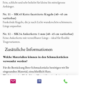
Fein, schlicht und sehr beliebt für kleine bis mittelgrosse
Anhänger.
Nr. 11 – SIK45 Kette facettierte Kugeln (40–45 cm
variierbar)
Funkelnde Kugeln, die je nach Licht wunderschön schimmern.
Länge anpassbar.
Nr. 12 – SIK34 Ankerkette 1 mm (40–45 cm variierbar)
Feine Ankerkette mit verstellbarer Länge – ideal für flexible
Tragevarianten.
Zusätzliche Informationen
Welche Materialien können in den Schmuckstücken
verwendet werden?
Für die Bestückung Ihrer Schmuckstücke benötigen wir Ihr
eingesandtes Material, einschließlich Harz.
Wir können eine Vielzahl von Materialien einarbeiten, mit
Ausnahme von Flüssigkeiten, die bitte vorher angefragt werden
sollten.
Zu den häufigsten Materialien gehören Fell, Schweifhaare,
Mähnenhaare, Federn, Gekko Haut, Schlangenhaut, Zähne,
Krallen, Pferde Zahn, Asche, Blüten, Sand, Blut, Fischschuppen
und mehr.
Bestellverlauf