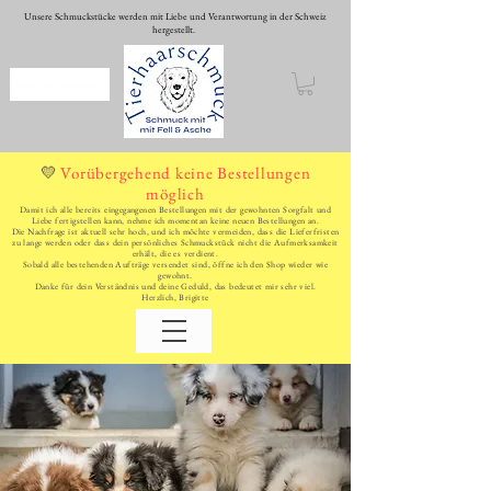
Unsere Schmuckstücke werden mit Liebe und Verantwortung in der Schweiz
hergestellt.
WhatsApp schreiben
Vorübergehend keine Bestellungen
💛
möglich
Damit ich alle bereits eingegangenen Bestellungen mit der gewohnten Sorgfalt und
Liebe fertigstellen kann, nehme ich momentan keine neuen Bestellungen an.
Die Nachfrage ist aktuell sehr hoch, und ich möchte vermeiden, dass die Lieferfristen
zu lange werden oder dass dein persönliches Schmuckstück nicht die Aufmerksamkeit
erhält, die es verdient.
Sobald alle bestehenden Aufträge versendet sind, öffne ich den Shop wieder wie
gewohnt.
Danke für dein Verständnis und deine Geduld, das bedeutet mir sehr viel.
Herzlich, Brigitte