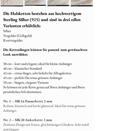
Die aktuelle Fertigungszeit beträgt
5–6
Wochen
, abhängig vom Design und der
Die Halsketten bestehen aus hochwertigem
Auftragslage.
Sterling Silber (925) und sind in drei edlen
7. Versand Ihres Schmuckstücks
Varianten erhältlich:
Nach Fertigstellung wird Ihr Schmuckstück
Silber
Vergoldet (Gelbgold)
liebevoll verpackt und per A+ Post
Rosévergoldet
(Einwurfeinschreiben)versendet.
Die Kettenlängen können Sie passend zum gewünschten
8. Rücksendung von Restmaterial
Look auswählen:
Übrig gebliebenes Fell wird
38 cm – kurz und elegant, ideal für kleine Anhänger
selbstverständlich
mit dem fertigen
40 cm – klassischer Standard
Schmuck zurückgeschickt
.
42 cm – etwas länger, sehr beliebt für Alltagsketten
45 cm – perfekt für etwas grössere Anhänger
50 cm – längere, elegante Variante
So können sie jede Kette genau auf Ihren Anhänger und Ihren
persönlichen Stil abstimmen.
Nr. 1 – SIK16 Panzerkette 2 mm
Robust, klassisch und leicht glänzend. Ideal für etwas grössere
Anhänger.
Nr. 2 – SIK20 Ankerkette 2 mm
Zeitloses Design mit feinen, gleichmässigen Gliedern. Sehr stabil
und elegant.