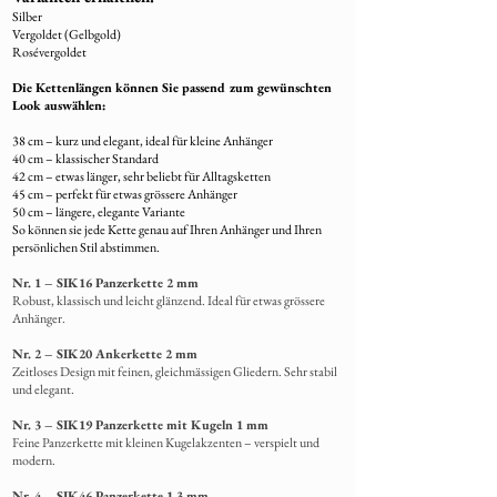
Nach Fertigstellung wird Ihr Schmuckstück
Silber
Vergoldet (Gelbgold)
liebevoll verpackt und per A+ Post
Rosévergoldet
(Einwurfeinschreiben)versendet.
Die Kettenlängen können Sie passend zum gewünschten
8. Rücksendung von Restmaterial
Look auswählen:
Übrig gebliebenes Fell wird
38 cm – kurz und elegant, ideal für kleine Anhänger
selbstverständlich
mit dem fertigen
40 cm – klassischer Standard
Schmuck zurückgeschickt
.
42 cm – etwas länger, sehr beliebt für Alltagsketten
45 cm – perfekt für etwas grössere Anhänger
50 cm – längere, elegante Variante
So können sie jede Kette genau auf Ihren Anhänger und Ihren
persönlichen Stil abstimmen.
Nr. 1 – SIK16 Panzerkette 2 mm
Robust, klassisch und leicht glänzend. Ideal für etwas grössere
Anhänger.
Nr. 2 – SIK20 Ankerkette 2 mm
Zeitloses Design mit feinen, gleichmässigen Gliedern. Sehr stabil
und elegant.
Nr. 3 – SIK19 Panzerkette mit Kugeln 1 mm
Feine Panzerkette mit kleinen Kugelakzenten – verspielt und
modern.
Nr. 4 – SIK46 Panzerkette 1.3 mm