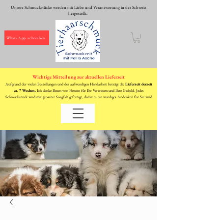
Unsere Schmuckstücke werden mit Liebe und Verantwortung in der Schweiz
hergestellt.
WhatsApp schreiben
Wichtige Mitteilung zur aktuellen Lieferzeit
Aufgrund der vielen Bestellungen und der aufwendigen Handarbeit beträgt die
Lieferzeit derzeit
ca. 7 Wochen.
Ich danke Ihnen von Herzen für Ihr Vertrauen und Ihre Geduld. Jedes
Schmuckstück wird mit grösster Sorgfalt gefertigt, damit es ein würdiges Andenken für Sie wird