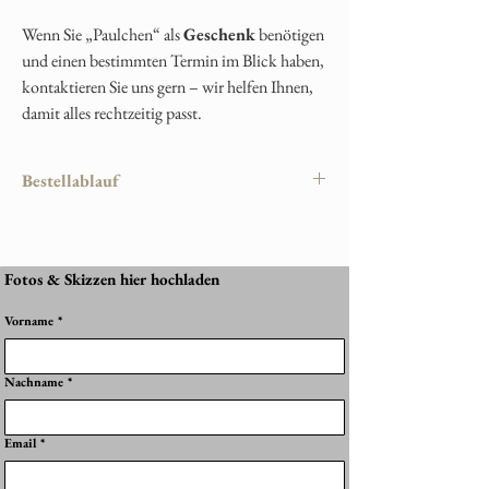
Wenn Sie „Paulchen“ als
Geschenk
benötigen
und einen bestimmten Termin im Blick haben,
kontaktieren Sie uns gern – wir helfen Ihnen,
damit alles rechtzeitig passt.
Bestellablauf
Damit Ihr persönliches Erinnerungsstück
perfekt gelingt, läuft die Bestellung wie folgt
ab:
Fotos & Skizzen hier hochladen
1. Produkt auswählen
Vorname
*
Wählen Sie Ihr gewünschtes Schmuckstück im
Shop aus – z. B. Halskette, Anhänger, Ring
oder Armband.
Nachname
*
2. Gestaltung festlegen
Im Produkt können Sie folgende Optionen
Email
*
bestimmen:
Hintergrundfarbe