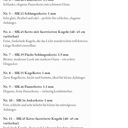
Schlanke,
elegante Panzerkette mit schönem Glanz.
Nr. 5 – SIK12 Schlangenkette 1 mm
Sehr glatt, flexibel und edel – perfekt für schlichte, elegante
Anhänger.
Nr. 6 – SIK45 Kette mit facettierten Kugeln (40–45 cm
variierbar)
Feine, funkelnde Kugeln, die das Licht wunderschön reflektieren.
Länge flexibel einstellbar.
Nr. 7 – SIK39 Flache Schlangenkette 1.9 mm
Breiter, moderner Look mit starkem Glanz – ein echter
Hingucker.
Nr. 8 – SIK15 Kugelkette 1 mm
Zarte Kugelkette, leicht und feminin, ideal für kleine Anhänger.
Nr. 9 – SIK46 Panzerkette 1.3 mm
Elegante, feine Panzerkette – vielseitig kombinierbar.
Nr. 10 – SIK34 Ankerkette 1 mm
Fein, schlicht und sehr beliebt für kleine bis mittelgrosse
Anhänger.
Nr. 11 – SIK45 Kette facettierte Kugeln (40–45 cm
variierbar)
Funkelnde Kugeln, die je nach Licht wunderschön schimmern.