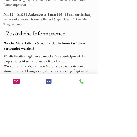
Länge anpassbar.
Nr. 12 – SIK34 Ankerkette 1 mm (40–45 cm variierbar)
Feine Ankerkette mit verstellbarer Länge – ideal für flexible
Tragevarianten.
Zusätzliche Informationen
Welche Materialien können in den Schmuckstücken
verwendet werden?
Für die Bestückung Ihrer Schmuckstücke benötigen wir Ihr
eingesandtes Material, einschließlich Harz.
Wir können eine Vielzahl von Materialien einarbeiten, mit
Ausnahme von Flüssigkeiten, die bitte vorher angefragt werden
sollten.
Zu den häufigsten Materialien gehören Fell, Schweifhaare,
Mähnenhaare, Federn, Gekko Haut, Schlangenhaut, Zähne,
Krallen, Pferde Zahn, Asche, Blüten, Sand, Blut, Fischschuppen
und mehr.
Bestellverlauf
-Legen Sie los und geben Sie Ihre Bestellung auf – die Zahlung ist
der Schritt zu Ihrem einzigartigen Schmuckstück!
-Sobald wir Ihre Bestellung erhalten haben, freuen wir uns, uns
per E-Mail bei Ihnen zu melden, um sicherzustellen, dass wir alles
genau so verstehen, wie Ihr Traum-Schmuck aussehen soll.
-Beschriften Sie das Material mit ihrer Bestellnummer und