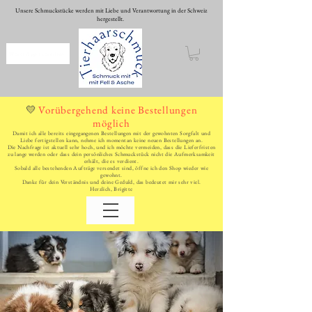
Unsere Schmuckstücke werden mit Liebe und Verantwortung in der Schweiz
hergestellt.
WhatsApp schreiben
Vorübergehend keine Bestellungen
💛
möglich
Damit ich alle bereits eingegangenen Bestellungen mit der gewohnten Sorgfalt und
Liebe fertigstellen kann, nehme ich momentan keine neuen Bestellungen an.
Die Nachfrage ist aktuell sehr hoch, und ich möchte vermeiden, dass die Lieferfristen
zu lange werden oder dass dein persönliches Schmuckstück nicht die Aufmerksamkeit
erhält, die es verdient.
Sobald alle bestehenden Aufträge versendet sind, öffne ich den Shop wieder wie
gewohnt.
Danke für dein Verständnis und deine Geduld, das bedeutet mir sehr viel.
Herzlich, Brigitte