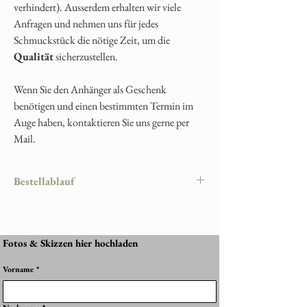
verhindert). Ausserdem erhalten wir viele
Anfragen und nehmen uns für jedes
Schmuckstück die nötige Zeit, um die
Qualität
sicherzustellen.
Wenn Sie den Anhänger als Geschenk
benötigen und einen bestimmten Termin im
Auge haben, kontaktieren Sie uns gerne per
Mail.
Bestellablauf
Damit Ihr persönliches Erinnerungsstück
perfekt gelingt, läuft die Bestellung wie folgt
ab:
Fotos & Skizzen hier hochladen
1. Produkt auswählen
Vorname
*
Wählen Sie Ihr gewünschtes Schmuckstück im
Shop aus – z. B. Halskette, Anhänger, Ring
oder Armband.