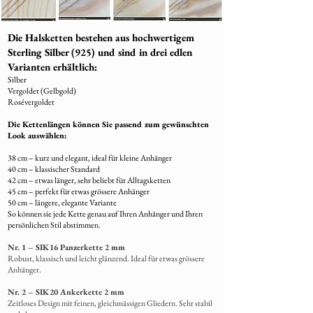
Die aktuelle Fertigungszeit beträgt
5–6
Wochen
, abhängig vom Design und der
Die Halsketten bestehen aus hochwertigem
Auftragslage.
Sterling Silber (925) und sind in drei edlen
7. Versand Ihres Schmuckstücks
Varianten erhältlich:
Nach Fertigstellung wird Ihr Schmuckstück
Silber
Vergoldet (Gelbgold)
liebevoll verpackt und per A+ Post
Rosévergoldet
(Einwurfeinschreiben)versendet.
Die Kettenlängen können Sie passend zum gewünschten
8. Rücksendung von Restmaterial
Look auswählen:
Übrig gebliebenes Fell wird
38 cm – kurz und elegant, ideal für kleine Anhänger
selbstverständlich
mit dem fertigen
40 cm – klassischer Standard
Schmuck zurückgeschickt
.
42 cm – etwas länger, sehr beliebt für Alltagsketten
45 cm – perfekt für etwas grössere Anhänger
50 cm – längere, elegante Variante
So können sie jede Kette genau auf Ihren Anhänger und Ihren
persönlichen Stil abstimmen.
Nr. 1 – SIK16 Panzerkette 2 mm
Robust, klassisch und leicht glänzend. Ideal für etwas grössere
Anhänger.
Nr. 2 – SIK20 Ankerkette 2 mm
Zeitloses Design mit feinen, gleichmässigen Gliedern. Sehr stabil