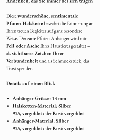
Andenken, das Sie immer bei sich tragen
Diese
wunderschöne, sentimentale
Pfoten-Halskette
bewahrt die Erinnerung an
Ihren treuen Begleiter auf ganz besondere
Weise. Der zarte Pfoten-Anhänger wird mit
Fell oder Asche
Ihres Haustieres gestaltet –
als
sichtbares Zeichen Ihrer
Verbundenheit
und als Schmuckstück, das
Trost spendet.
Details auf einen Blick
Anhänger-Grösse:
13 mm
Halsketten-Material:
Silber
925
,
vergoldet
oder
Rosé vergoldet
Anhänger-Material:
Silber
925
,
vergoldet
oder
Rosé vergoldet