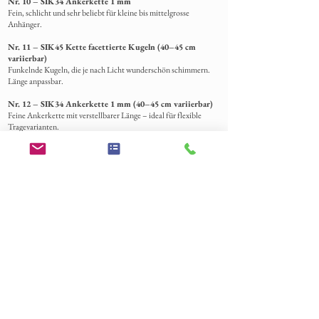
Nr. 10 – SIK34 Ankerkette 1 mm
Fein, schlicht und sehr beliebt für kleine bis mittelgrosse
Anhänger.
Nr. 11 – SIK45 Kette facettierte Kugeln (40–45 cm
variierbar)
Funkelnde Kugeln, die je nach Licht wunderschön schimmern.
Länge anpassbar.
Nr. 12 – SIK34 Ankerkette 1 mm (40–45 cm variierbar)
Feine Ankerkette mit verstellbarer Länge – ideal für flexible
Tragevarianten.
Zusätzliche Informationen
Welche Materialien können in den Schmuckstücken
verwendet werden?
Für die Bestückung Ihrer Schmuckstücke benötigen wir Ihr
eingesandtes Material, einschließlich Harz.
Wir können eine Vielzahl von Materialien einarbeiten, mit
Ausnahme von Flüssigkeiten, die bitte vorher angefragt werden
sollten.
Zu den häufigsten Materialien gehören Fell, Schweifhaare,
Mähnenhaare, Federn, Gekko Haut, Schlangenhaut, Zähne,
Krallen, Pferde Zahn, Asche, Blüten, Sand, Blut, Fischschuppen
und mehr.
Bestellverlauf