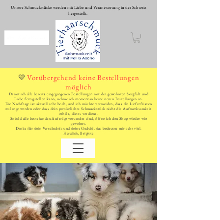
Unsere Schmuckstücke werden mit Liebe und Verantwortung in der Schweiz
hergestellt.
WhatsApp schreiben
Vorübergehend keine Bestellungen
💛
möglich
Damit ich alle bereits eingegangenen Bestellungen mit der gewohnten Sorgfalt und
Liebe fertigstellen kann, nehme ich momentan keine neuen Bestellungen an.
Die Nachfrage ist aktuell sehr hoch, und ich möchte vermeiden, dass die Lieferfristen
zu lange werden oder dass dein persönliches Schmuckstück nicht die Aufmerksamkeit
erhält, die es verdient.
Sobald alle bestehenden Aufträge versendet sind, öffne ich den Shop wieder wie
gewohnt.
Danke für dein Verständnis und deine Geduld, das bedeutet mir sehr viel.
Herzlich, Brigitte