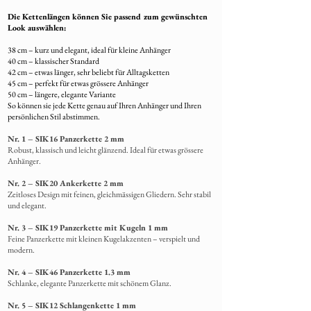
(Einwurfeinschreiben)versendet.
Die Kettenlängen können Sie passend zum gewünschten
8. Rücksendung von Restmaterial
Look auswählen:
Übrig gebliebenes Fell wird
38 cm – kurz und elegant, ideal für kleine Anhänger
selbstverständlich
mit dem fertigen
40 cm – klassischer Standard
Schmuck zurückgeschickt
.
42 cm – etwas länger, sehr beliebt für Alltagsketten
45 cm – perfekt für etwas grössere Anhänger
50 cm – längere, elegante Variante
So können sie jede Kette genau auf Ihren Anhänger und Ihren
persönlichen Stil abstimmen.
Nr. 1 – SIK16 Panzerkette 2 mm
Robust, klassisch und leicht glänzend. Ideal für etwas grössere
Anhänger.
Nr. 2 – SIK20 Ankerkette 2 mm
Zeitloses Design mit feinen, gleichmässigen Gliedern. Sehr stabil
und elegant.
Nr. 3 – SIK19 Panzerkette mit Kugeln 1 mm
Feine Panzerkette mit kleinen Kugelakzenten – verspielt und
modern.
Nr. 4 – SIK46 Panzerkette 1.3 mm
Schlanke,
elegante Panzerkette mit schönem Glanz.
Nr. 5 – SIK12 Schlangenkette 1 mm