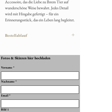
Accessoire, das die Liebe zu Ihrem Tier auf
wunderschöne Weise bewahrt. Jedes Detail
wird mit Hingabe gefertigt – für ein
Erinnerungsstück, das ein Leben lang begleitet.
Bestellablauf
Damit Ihr persönliches Erinnerungsstück
perfekt gelingt, läuft die Bestellung wie folgt
ab:
Fotos & Skizzen hier hochladen
1. Produkt auswählen
Vorname
*
Wählen Sie Ihr gewünschtes Schmuckstück im
Shop aus – z. B. Halskette, Anhänger, Ring
oder Armband.
Nachname
*
2. Gestaltung festlegen
Im Produkt können Sie folgende Optionen
Email
*
bestimmen:
Hintergrundfarbe
Bild 1
Glitzerfarbe (optional)