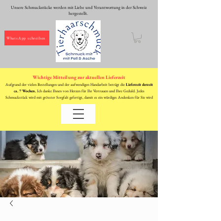
Unsere Schmuckstücke werden mit Liebe und Verantwortung in der Schweiz
hergestellt.
WhatsApp schreiben
Wichtige Mitteilung zur aktuellen Lieferzeit
Aufgrund der vielen Bestellungen und der aufwendigen Handarbeit beträgt die
Lieferzeit derzeit
ca. 7 Wochen.
Ich danke Ihnen von Herzen für Ihr Vertrauen und Ihre Geduld. Jedes
Schmuckstück wird mit grösster Sorgfalt gefertigt, damit es ein würdiges Andenken für Sie wird