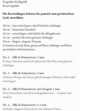
Vergoldet (Gelbgold)
liebevoll verpackt und per A+ Post
Rosévergoldet
(Einwurfeinschreiben)versendet.
Die Kettenlängen können Sie passend zum gewünschten
8. Rücksendung von Restmaterial
Look auswählen:
Übrig gebliebenes Fell wird
38 cm – kurz und elegant, ideal für kleine Anhänger
selbstverständlich
mit dem fertigen
40 cm – klassischer Standard
Schmuck zurückgeschickt
.
42 cm – etwas länger, sehr beliebt für Alltagsketten
45 cm – perfekt für etwas grössere Anhänger
50 cm – längere, elegante Variante
So können sie jede Kette genau auf Ihren Anhänger und Ihren
persönlichen Stil abstimmen.
Nr. 1 – SIK16 Panzerkette 2 mm
Robust, klassisch und leicht glänzend. Ideal für etwas grössere
Anhänger.
Nr. 2 – SIK20 Ankerkette 2 mm
Zeitloses Design mit feinen, gleichmässigen Gliedern. Sehr stabil
und elegant.
Nr. 3 – SIK19 Panzerkette mit Kugeln 1 mm
Feine Panzerkette mit kleinen Kugelakzenten – verspielt und
modern.
Nr. 4 – SIK46 Panzerkette 1.3 mm
Schlanke,
elegante Panzerkette mit schönem Glanz.