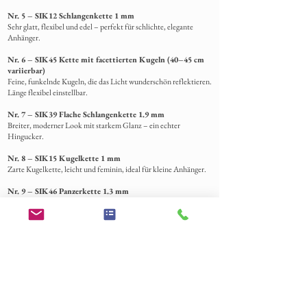
Nr. 5 – SIK12 Schlangenkette 1 mm
Sehr glatt, flexibel und edel – perfekt für schlichte, elegante
Anhänger.
Nr. 6 – SIK45 Kette mit facettierten Kugeln (40–45 cm
variierbar)
Feine, funkelnde Kugeln, die das Licht wunderschön reflektieren.
Länge flexibel einstellbar.
Nr. 7 – SIK39 Flache Schlangenkette 1.9 mm
Breiter, moderner Look mit starkem Glanz – ein echter
Hingucker.
Nr. 8 – SIK15 Kugelkette 1 mm
Zarte Kugelkette, leicht und feminin, ideal für kleine Anhänger.
Nr. 9 – SIK46 Panzerkette 1.3 mm
Elegante, feine Panzerkette – vielseitig kombinierbar.
Nr. 10 – SIK34 Ankerkette 1 mm
Fein, schlicht und sehr beliebt für kleine bis mittelgrosse
Anhänger.
Nr. 11 – SIK45 Kette facettierte Kugeln (40–45 cm
variierbar)
Funkelnde Kugeln, die je nach Licht wunderschön schimmern.
Länge anpassbar.