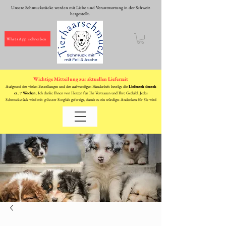
Unsere Schmuckstücke werden mit Liebe und Verantwortung in der Schweiz
hergestellt.
WhatsApp schreiben
Wichtige Mitteilung zur aktuellen Lieferzeit
Aufgrund der vielen Bestellungen und der aufwendigen Handarbeit beträgt die
Lieferzeit derzeit
ca. 7 Wochen.
Ich danke Ihnen von Herzen für Ihr Vertrauen und Ihre Geduld. Jedes
Schmuckstück wird mit grösster Sorgfalt gefertigt, damit es ein würdiges Andenken für Sie wird