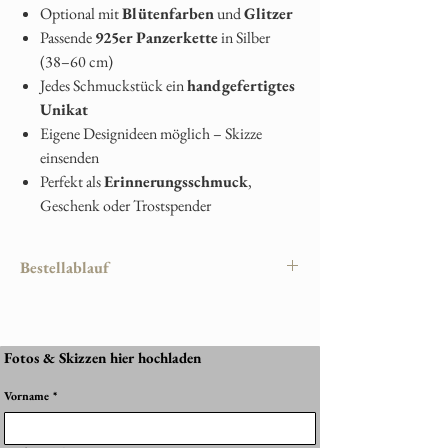
Optional mit
Blütenfarben
und
Glitzer
Passende
925er Panzerkette
in Silber
(38–60 cm)
Jedes Schmuckstück ein
handgefertigtes
Unikat
Eigene Designideen möglich – Skizze
einsenden
Perfekt als
Erinnerungsschmuck
,
Geschenk oder Trostspender
Bestellablauf
Damit Ihr persönliches Erinnerungsstück
perfekt gelingt, läuft die Bestellung wie folgt
ab:
Fotos & Skizzen hier hochladen
1. Produkt auswählen
Vorname
*
Wählen Sie Ihr gewünschtes Schmuckstück im
Shop aus – z. B. Halskette, Anhänger, Ring