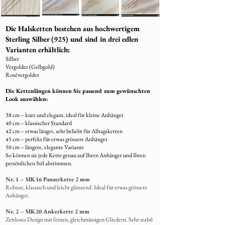
Die aktuelle Fertigungszeit beträgt
5–6
Wochen
, abhängig vom Design und der
Die Halsketten bestehen aus hochwertigem
Auftragslage.
Sterling Silber (925) und sind in drei edlen
7. Versand Ihres Schmuckstücks
Varianten erhältlich:
Nach Fertigstellung wird Ihr Schmuckstück
Silber
Vergoldet (Gelbgold)
liebevoll verpackt und per A+ Post
Rosévergoldet
(Einwurfeinschreiben)versendet.
Die Kettenlängen können Sie passend zum gewünschten
8. Rücksendung von Restmaterial
Look auswählen:
Übrig gebliebenes Fell wird
38 cm – kurz und elegant, ideal für kleine Anhänger
selbstverständlich
mit dem fertigen
40 cm – klassischer Standard
Schmuck zurückgeschickt
.
42 cm – etwas länger, sehr beliebt für Alltagsketten
45 cm – perfekt für etwas grössere Anhänger
50 cm – längere, elegante Variante
So können sie jede Kette genau auf Ihren Anhänger und Ihren
persönlichen Stil abstimmen.
Nr. 1 – SIK16 Panzerkette 2 mm
Robust, klassisch und leicht glänzend. Ideal für etwas grössere
Anhänger.
Nr. 2 – SIK20 Ankerkette 2 mm
Zeitloses Design mit feinen, gleichmässigen Gliedern. Sehr stabil