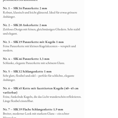
Nr. 1 – SIK16 Panzerkette 2 mm
Robust, klassisch und leicht glänzend. Ideal für etwas grössere
Anhänger.
Nr. 2 – SIK20 Ankerkette 2 mm
Zeitloses Design mit feinen, gleichmässigen Gliedern. Sehr stabil
und elegant.
Nr. 3 – SIK19 Panzerkette mit Kugeln 1 mm
Feine Panzerkette mit kleinen Kugelakzenten – verspielt und
modern.
Nr. 4 – SIK46 Panzerkette 1.3 mm
Schlanke,
elegante Panzerkette mit schönem Glanz.
Nr. 5 – SIK12 Schlangenkette 1 mm
Sehr glatt, flexibel und edel – perfekt für schlichte, elegante
Anhänger.
Nr. 6 – SIK45 Kette mit facettierten Kugeln (40–45 cm
variierbar)
Feine, funkelnde Kugeln, die das Licht wunderschön reflektieren.
Länge flexibel einstellbar.
Nr. 7 – SIK39 Flache Schlangenkette 1.9 mm
Breiter, moderner Look mit starkem Glanz – ein echter
Hingucker.