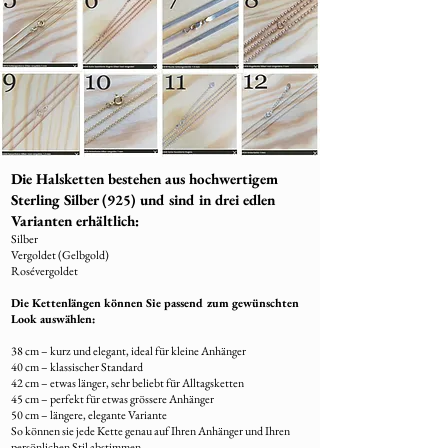
Die Halsketten bestehen aus hochwertigem
Sterling Silber (925) und sind in drei edlen
Varianten erhältlich:
Silber
Vergoldet (Gelbgold)
Rosévergoldet
Die Kettenlängen können Sie passend zum gewünschten
Look auswählen:
38 cm – kurz und elegant, ideal für kleine Anhänger
40 cm – klassischer Standard
42 cm – etwas länger, sehr beliebt für Alltagsketten
45 cm – perfekt für etwas grössere Anhänger
50 cm – längere, elegante Variante
So können sie jede Kette genau auf Ihren Anhänger und Ihren
persönlichen Stil abstimmen.