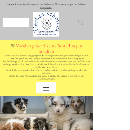
Unsere Schmuckstücke werden mit Liebe und Verantwortung in der Schweiz
hergestellt.
WhatsApp schreiben
Vorübergehend keine Bestellungen
💛
möglich
Damit ich alle bereits eingegangenen Bestellungen mit der gewohnten Sorgfalt und
Liebe fertigstellen kann, nehme ich momentan keine neuen Bestellungen an.
Die Nachfrage ist aktuell sehr hoch, und ich möchte vermeiden, dass die Lieferfristen
zu lange werden oder dass dein persönliches Schmuckstück nicht die Aufmerksamkeit
erhält, die es verdient.
Sobald alle bestehenden Aufträge versendet sind, öffne ich den Shop wieder wie
gewohnt.
Danke für dein Verständnis und deine Geduld, das bedeutet mir sehr viel.
Herzlich, Brigitte