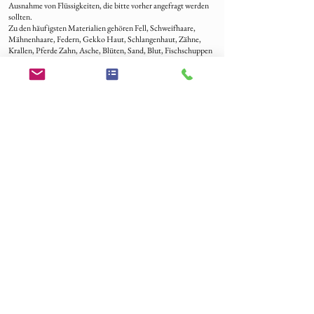
Ausnahme von Flüssigkeiten, die bitte vorher angefragt werden
sollten.
Zu den häufigsten Materialien gehören Fell, Schweifhaare,
Mähnenhaare, Federn, Gekko Haut, Schlangenhaut, Zähne,
Krallen, Pferde Zahn, Asche, Blüten, Sand, Blut, Fischschuppen
und mehr.
Bestellverlauf
-Legen Sie los und geben Sie Ihre Bestellung auf – die Zahlung ist
der Schritt zu Ihrem einzigartigen Schmuckstück!
-Sobald wir Ihre Bestellung erhalten haben, freuen wir uns, uns
per E-Mail bei Ihnen zu melden, um sicherzustellen, dass wir alles
genau so verstehen, wie Ihr Traum-Schmuck aussehen soll.
-Beschriften Sie das Material mit ihrer Bestellnummer und
senden Sie es an unsere Adresse – wir sind schon ganz gespannt!
Aus der Schweiz, Lichtenstein:
Brigitte Suter
Herrengasse 1c
5082 Kaisten
CH
Aus Deutschland, Österreich und alle EU-Länder:
EPS56320
Brigitte Suter
Feldgrabenstrasse 3
79725 Laufenburg
DE