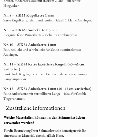
Breiter, moderner Look mit starkem Glanz – ein echter
Hingucker.
Nr. 8 – SIK15 Kugelkette 1 mm
Zarte Kugelkette, leicht und feminin, ideal für kleine Anhänger.
Nr. 9 – SIK46 Panzerkette 1.3 mm
Elegante, feine Panzerkette – vielseitig kombinierbar.
Nr. 10 – SIK34 Ankerkette 1 mm
Fein, schlicht und sehr beliebt für kleine bis mittelgrosse
Anhänger.
Nr. 11 – SIK45 Kette facettierte Kugeln (40–45 cm
variierbar)
Funkelnde Kugeln, die je nach Licht wunderschön schimmern.
Länge anpassbar.
Nr. 12 – SIK34 Ankerkette 1 mm (40–45 cm variierbar)
Feine Ankerkette mit verstellbarer Länge – ideal für flexible
Tragevarianten.
Zusätzliche Informationen
Welche Materialien können in den Schmuckstücken
verwendet werden?
Für die Bestückung Ihrer Schmuckstücke benötigen wir Ihr
eingesandtes Material, einschließlich Harz.