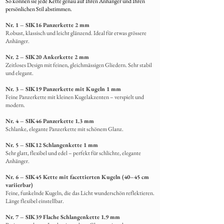
So können sie jede Kette genau auf Ihren Anhänger und Ihren
persönlichen Stil abstimmen.
Nr. 1 – SIK16 Panzerkette 2 mm
Robust, klassisch und leicht glänzend. Ideal für etwas grössere
Anhänger.
Nr. 2 – SIK20 Ankerkette 2 mm
Zeitloses Design mit feinen, gleichmässigen Gliedern. Sehr stabil
und elegant.
Nr. 3 – SIK19 Panzerkette mit Kugeln 1 mm
Feine Panzerkette mit kleinen Kugelakzenten – verspielt und
modern.
Nr. 4 – SIK46 Panzerkette 1.3 mm
Schlanke,
elegante Panzerkette mit schönem Glanz.
Nr. 5 – SIK12 Schlangenkette 1 mm
Sehr glatt, flexibel und edel – perfekt für schlichte, elegante
Anhänger.
Nr. 6 – SIK45 Kette mit facettierten Kugeln (40–45 cm
variierbar)
Feine, funkelnde Kugeln, die das Licht wunderschön reflektieren.
Länge flexibel einstellbar.
Nr. 7 – SIK39 Flache Schlangenkette 1.9 mm