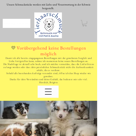
Unsere Schmuckstücke werden mit Liebe und Verantwortung in der Schweiz
hergestellt.
WhatsApp schreiben
Vorübergehend keine Bestellungen
💛
möglich
Damit ich alle bereits eingegangenen Bestellungen mit der gewohnten Sorgfalt und
Liebe fertigstellen kann, nehme ich momentan keine neuen Bestellungen an.
Die Nachfrage ist aktuell sehr hoch, und ich möchte vermeiden, dass die Lieferfristen
zu lange werden oder dass dein persönliches Schmuckstück nicht die Aufmerksamkeit
erhält, die es verdient.
Sobald alle bestehenden Aufträge versendet sind, öffne ich den Shop wieder wie
gewohnt.
Danke für dein Verständnis und deine Geduld, das bedeutet mir sehr viel.
Herzlich, Brigitte