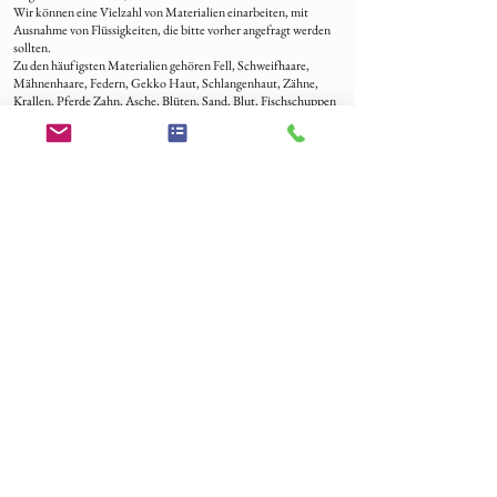
Wir können eine Vielzahl von Materialien einarbeiten, mit
Ausnahme von Flüssigkeiten, die bitte vorher angefragt werden
sollten.
Zu den häufigsten Materialien gehören Fell, Schweifhaare,
Mähnenhaare, Federn, Gekko Haut, Schlangenhaut, Zähne,
Krallen, Pferde Zahn, Asche, Blüten, Sand, Blut, Fischschuppen
und mehr.
Bestellverlauf
-Legen Sie los und geben Sie Ihre Bestellung auf – die Zahlung ist
der Schritt zu Ihrem einzigartigen Schmuckstück!
-Sobald wir Ihre Bestellung erhalten haben, freuen wir uns, uns
per E-Mail bei Ihnen zu melden, um sicherzustellen, dass wir alles
genau so verstehen, wie Ihr Traum-Schmuck aussehen soll.
-Beschriften Sie das Material mit ihrer Bestellnummer und
senden Sie es an unsere Adresse – wir sind schon ganz gespannt!
Aus der Schweiz, Lichtenstein:
Brigitte Suter
Herrengasse 1c
5082 Kaisten
CH
Aus Deutschland, Österreich und alle EU-Länder:
EPS56320
Brigitte Suter
Feldgrabenstrasse 3